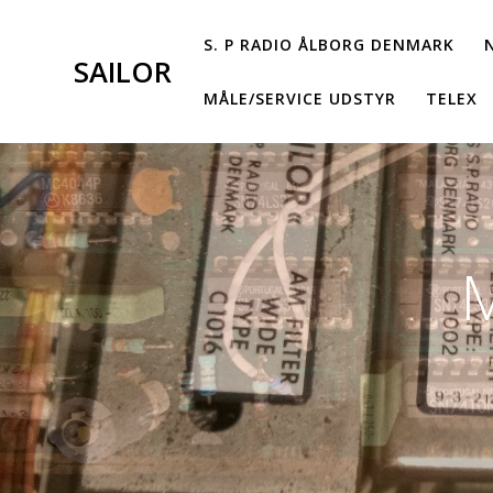
Skip
to
S. P RADIO ÅLBORG DENMARK
SAILOR
content
MÅLE/SERVICE UDSTYR
TELEX