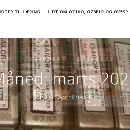
NOTER TIL LÆRING
LIDT OM OZ1IIO, OZ8BLR OG OV5SP
Måned:
marts 202
Endnu en WordPress-blog