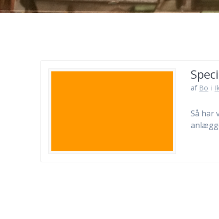
Speci
af
Bo
i
I
Så har v
anlægg