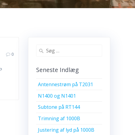
Søg
0
efter:
Seneste Indlæg
SP
Antennestrøm på T2031
N1400 og N1401
Subtone på RT144
Trimning af 1000B
Justering af lyd på 1000B