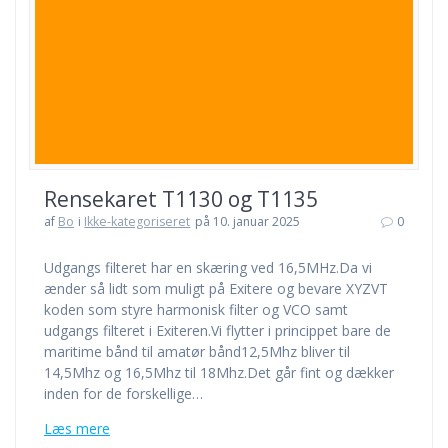
Rensekaret T1130 og T1135
af
Bo
i
Ikke-kategoriseret
på 10. januar 2025
0
Udgangs filteret har en skæring ved 16,5MHz.Da vi
ænder så lidt som muligt på Exitere og bevare XYZVT
koden som styre harmonisk filter og VCO samt
udgangs filteret i Exiteren.Vi flytter i princippet bare de
maritime bånd til amatør bånd12,5Mhz bliver til
14,5Mhz og 16,5Mhz til 18Mhz.Det går fint og dækker
inden for de forskellige…
Læs mere