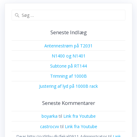
Søg
efter:
Seneste Indlæg
Antennestrøm på T2031
N1400 og N1401
Subtone på RT144
Trimning af 1000B
Justering af lyd på 1000B rack
Seneste Kommentarer
boyarka
til
Link fra Youtube
castrocvv
til
Link fra Youtube
Dear http://oz5thy.dk/fekal0911 Administrator
til
Link