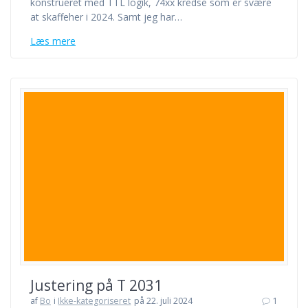
konstrueret med TTL logik, 74xx kredse som er svære
at skaffeher i 2024. Samt jeg har…
Læs mere
Justering på T 2031
af
Bo
i
Ikke-kategoriseret
på 22. juli 2024
1