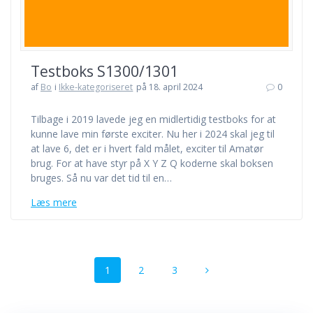
Testboks S1300/1301
af
Bo
i
Ikke-kategoriseret
på 18. april 2024
0
Tilbage i 2019 lavede jeg en midlertidig testboks for at
kunne lave min første exciter. Nu her i 2024 skal jeg til
at lave 6, det er i hvert fald målet, exciter til Amatør
brug. For at have styr på X Y Z Q koderne skal boksen
bruges. Så nu var det tid til en…
Læs mere
Navigation
Side
Side
Side
1
2
3
til
indlæg