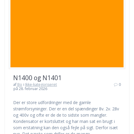
N1400 og N1401
af
Bo
i
Ikke-kategoriseret
0
på 28. februar 2026
Der er store udfordringer med de gamle
strømforsyninger. Der er en del spændinger 8v. 2v. 28v
og 400v og ofte er de de to sidste som mangler.
Kondensator er kortsluttet og har man sat en brugt i
som erstatning kan den også fejle på sigt. Derfor isæt
nye. Det næste som driller er de mange…