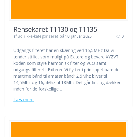
Rensekaret T1130 og T1135
af
Bo
i
Ikke-kategoriseret
på 10. januar 2025
0
Udgangs filteret har en skæring ved 16,5MHz.Da vi
ænder så lidt som muligt på Exitere og bevare XYZVT
koden som styre harmonisk filter og VCO samt
udgangs filteret i Exiteren.Vi flytter i princippet bare de
maritime bånd til amatør bånd12,5Mhz bliver til
14,5Mhz og 16,5Mhz til 18Mhz.Det går fint og dækker
inden for de forskellige…
Læs mere